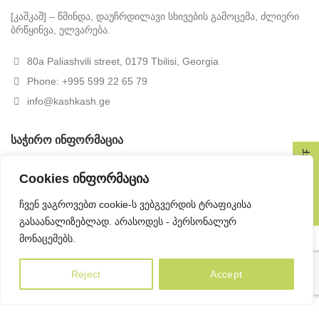
[კაშკაშ] – წმინდა, დაუჩრდილავი სხივების გამოცემა, ძლიერი
ბრწყინვა, ელვარება.
80a Paliashvili street, 0179 Tbilisi, Georgia
Phone: +995 599 22 65 79
info@kashkash.ge
ᲡᲐᲭᲘᲠᲝ ᲘᲜᲤᲝᲠᲛᲐᲪᲘᲐ
GET 10% OFF
ბლოგი
Cookies ინფორმაცია
კონფიდენციალობის პოლიტიკა
ჩვენ ვაგროვებთ cookie-ს ვებგვერდის ტრაფიკისა
წესები და პირობები
გასაანალიზებლად. არასოდეს - პერსონალურ
მონაცემებს.
მიწოდების პირობები
დაბრუნების პოლიტიკა
Reject
Accept
ᲙᲝᲜᲢᲐᲥᲢᲘ