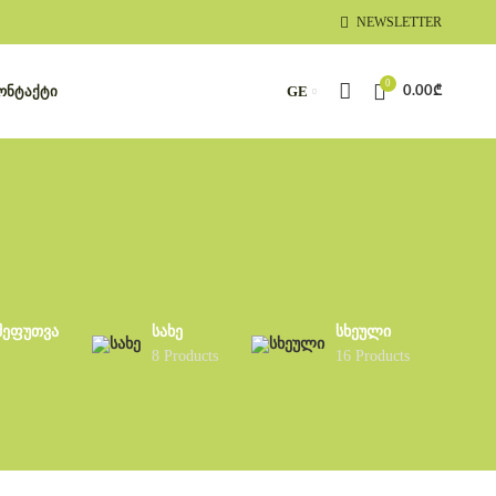
NEWSLETTER
0
ᲝᲜᲢᲐᲥᲢᲘ
GE
0.00
₾
ᲨᲔᲤᲣᲗᲕᲐ
ᲡᲐᲮᲔ
ᲡᲮᲔᲣᲚᲘ
8 Products
16 Products