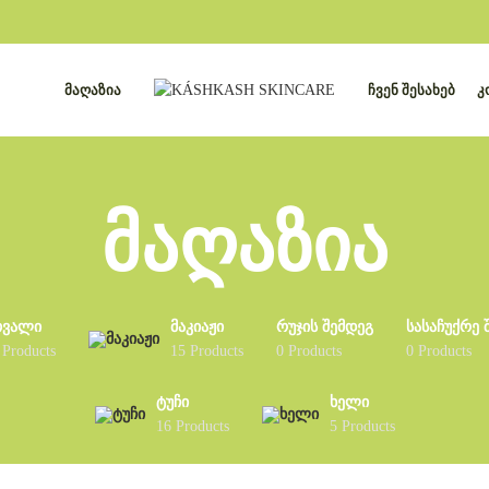
ᲛᲐᲦᲐᲖᲘᲐ
ᲩᲕᲔᲜ ᲨᲔᲡᲐᲮᲔᲑ
Კ
ᲛᲐᲦᲐᲖᲘᲐ
ᲗᲕᲐᲚᲘ
ᲛᲐᲙᲘᲐᲟᲘ
ᲠᲣᲯᲘᲡ ᲨᲔᲛᲓᲔᲒ
ᲡᲐᲡᲐᲩᲣᲥᲠᲔ 
 Products
15 Products
0 Products
0 Products
ᲢᲣᲩᲘ
ᲮᲔᲚᲘ
16 Products
5 Products