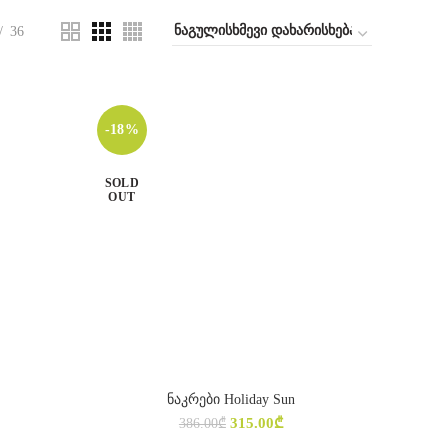
36
-18%
SOLD
OUT
ნაკრები Holiday Sun
ᲐᲠᲩᲔᲕᲘᲡ ᲞᲐᲠᲐᲛᲔᲢᲠᲔᲑᲘ
Original
Current
315.00
₾
386.00
₾
price
price