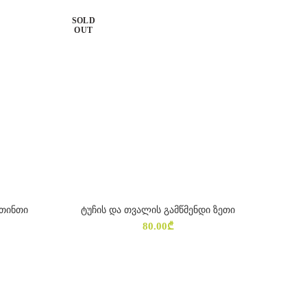
was:
is:
SOLD
386.00₾.
315.00₾.
OUT
 თინთი
ტუჩის და თვალის გამწმენდი ზეთი
Ი
ᲕᲠᲪᲚᲐᲓ
80.00
₾