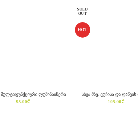
SOLD
OUT
HOT
 – მულტიფუნქციური ლუმინაიზერი
სხვა მზე: ტუჩისა და ღაწვის
ᲐᲠᲩᲔᲕᲘᲡ ᲞᲐᲠᲐᲛᲔᲢᲠᲔᲑᲘ
ᲐᲠᲩᲔᲕᲘᲡ ᲞᲐᲠᲐᲛᲔᲢᲠᲔᲑ
95.00
₾
105.00
₾