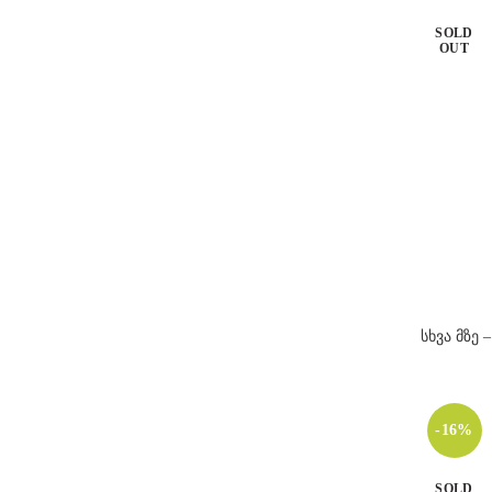
ღია ბეჟი
1
SOLD
შუაღამის მზე
2
OUT
ცქრიალა მზისჩასვლა
1
სხვა მზე
-16%
SOLD