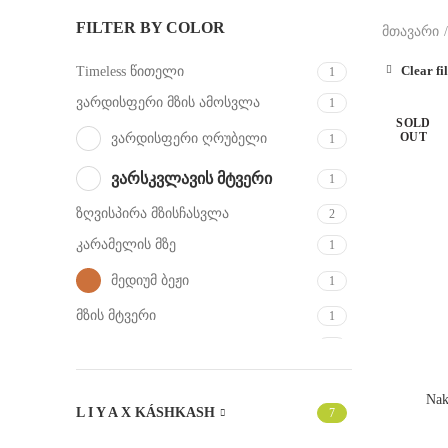
FILTER BY COLOR
მთავარი
Clear fil
Timeless წითელი
1
ვარდისფერი მზის ამოსვლა
1
SOLD
OUT
ვარდისფერი ღრუბელი
1
ვარსკვლავის მტვერი
1
ზღვისპირა მზისჩასვლა
2
კარამელის მზე
1
მედიუმ ბეჟი
1
მზის მტვერი
1
მცხუნვარე მზე
2
ოქროსფერი საათი
2
Nak
L I Y A X KÁSHKASH
პრიზმა
7
1