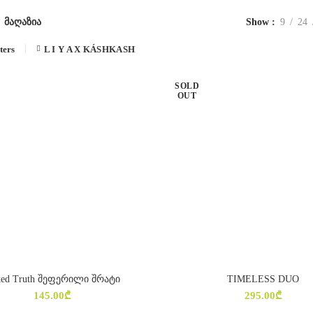
Show
9
24
მაღაზია
ters
L I Y A X KÁSHKASH
SOLD
OUT
ed Truth შეფერილი შრატი
TIMELESS DUO
ᲐᲠᲩᲔᲕᲘᲡ ᲞᲐᲠᲐᲛᲔᲢᲠᲔᲑᲘ
ᲕᲠᲪᲚᲐᲓ
145.00
₾
295.00
₾