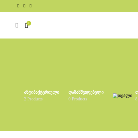
0
ᲐᲜᲢᲘᲑᲐᲥᲢᲔᲠᲘᲣᲚᲘ
ᲓᲐᲛᲐᲛᲨᲕᲘᲓᲔᲑᲔᲚᲘ
2 Products
0 Products
8