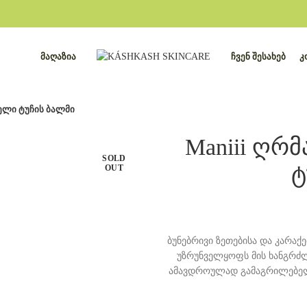
ᲛᲐᲦᲐᲖᲘᲐ
ᲩᲕᲔᲜ ᲨᲔᲡᲐᲮᲔᲑ
Კ
ელი ტუჩის ბალმი
Maniii ღრ
SOLD
ტ
OUT
ბუნებრივი ზეთებისა და კარაქე
უზრუნველყოფს მის ხანგრძლი
ამავდროულად გამაგრილებელი