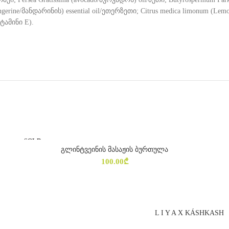
erine/მანდარინის) essential oil/ეთერზეთი; Citrus medica limonum (Lemon
იტამინი E).
SOLD
OUT
გლინტვეინის მასაჟის ბურთულა
ᲕᲠᲪᲚᲐᲓ
100.00
₾
L I Y A X KÁSHKASH