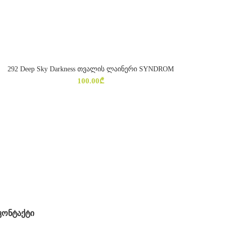
292 Deep Sky Darkness თვალის ლაინერი SYNDROM
ᲐᲠᲩᲔᲕᲘᲡ ᲞᲐᲠᲐᲛᲔᲢᲠᲔᲑᲘ
100.00
₾
ᲙᲝᲜᲢᲐᲥᲢᲘ