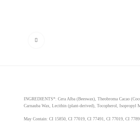
Click to enlarge
INGREDIENTS*: Cera Alba (Beeswax), Theobroma Cacao (Cocoa) B
Carnauba Wax, Lecithin (plant-derived), Tocopherol, Isopropyl M
May Contain: CI 15850, CI 77019, CI 77491, CI 77019, CI 7789