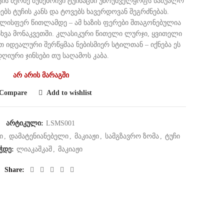
ტის მქონე ბუნებრივი ტუჩსაცხი უზრუნველყოფს საშუალო
ებს ტუჩის კანს და ტოვებს ხავერდოვან შეგრძნებას.
ლისფერ წითლამდე – ამ ხაზის ფერები შთაგონებულია
სხვა მონაკვეთში. კლასიკური წითელი ლურჯი, ყვითელი
თ იდეალური შერწყმაა ნებისმიერ სტილთან – იქნება ეს
იური ჯინსები თუ საღამოს კაბა.
არ არის მარაგში
Compare
Add to wishlist
არტიკული:
LSMS001
ი
,
დამატენიანებელი
,
მაკიაჟი
,
სამგზავრო ზომა
,
ტუჩი
ჭდე:
ლიაკაშკაშ
,
მაკიაჟი
Share