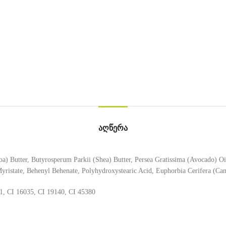
ᲐᲦᲬᲔᲠᲐ
utter, Butyrosperum Parkii (Shea) Butter, Persea Gratissima (Avocado) Oil,
yristate, Behenyl Behenate, Polyhydroxystearic Acid, Euphorbia Cerifera (Can
1, CI 16035, CI 19140, CI 45380