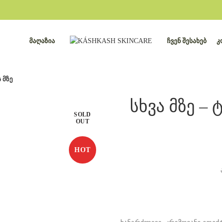
ᲛᲐᲦᲐᲖᲘᲐ
ᲩᲕᲔᲜ ᲨᲔᲡᲐᲮᲔᲑ
Კ
 მზე
სხვა მზე – 
SOLD
OUT
HOT