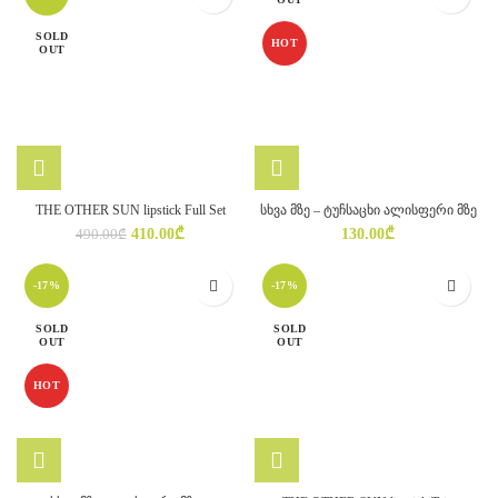
SOLD
HOT
OUT
THE OTHER SUN lipstick Full Set
სხვა მზე – ტუჩსაცხი ალისფერი მზე
Original
Current
410.00
₾
130.00
₾
490.00
₾
price
price
was:
is:
-17%
-17%
490.00₾.
410.00₾.
SOLD
SOLD
OUT
OUT
HOT