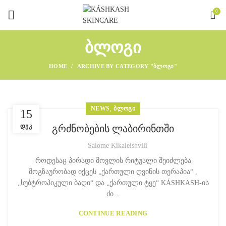
0
ᲑᲚᲝᲒᲘ
HOME
ARCHIVE BY CATEGORY "ᲑᲚᲝᲒᲘ"
NEWS
,
ᲑᲚᲝᲒᲘ
15
ᲓᲔᲙ
გრძნობების ლაბირინთში
Salome Kikaleishvili
როდესაც პირადი მოვლის რიტუალი შეიძლება
მოგზაურობად იქცეს „ქართული ღვინის თერაპია“ ,
„სუბტროპიკული ბაღი“ და „ქართული ტყე“ KÁSHKASH-ის
ძი...
CONTINUE READING