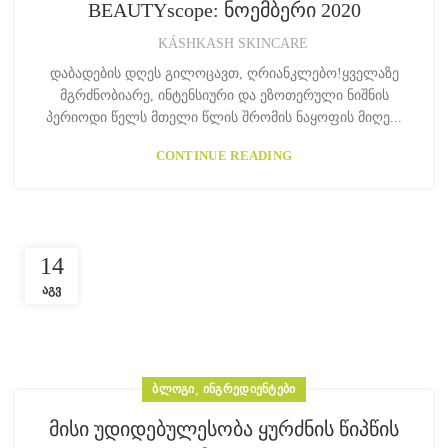
BEAUTYscope: ნოემბერი 2020
KÁSHKASH SKINCARE
დაბადების დღეს გილოცავთ, ღრიანკლებო!ყველაზე
მგრძნობიარე, ინტენსიური და ეზოთერული ნიშნის
პერიოდი წელს მთელი წლის შრომის ნაყოფის მიღე...
CONTINUE READING
14
ᲐᲒᲕ
ᲑᲚᲝᲒᲘ
,
ᲘᲜᲒᲠᲔᲓᲘᲔᲜᲢᲔᲑᲘ
მისი უდიდებულესობა ყურძნის წიპწის